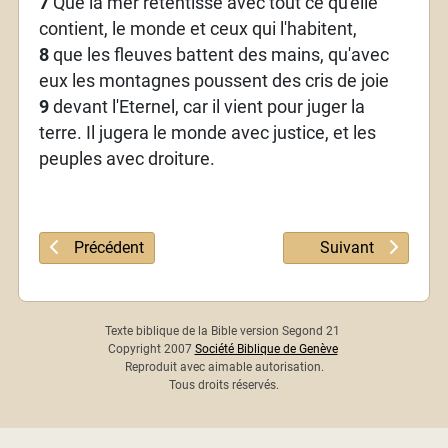
7
Que la mer retentisse avec tout ce qu'elle
contient, le monde et ceux qui l'habitent,
8
que les fleuves battent des mains, qu'avec
eux les montagnes poussent des cris de joie
9
devant l'Eternel, car il vient pour juger la
terre. Il jugera le monde avec justice, et les
peuples avec droiture.
Article précédent : Psaume 97
Article suivant : 
Précédent
Suivant
Texte biblique de la Bible version Segond 21
Copyright 2007
Société Biblique de Genève
Reproduit avec aimable autorisation.
Tous droits réservés.