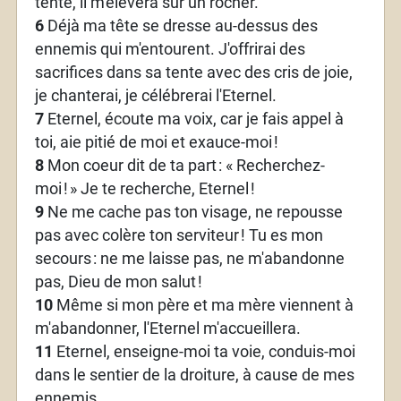
tente, il m'élèvera sur un rocher.
6
Déjà ma tête se dresse au-dessus des
ennemis qui m'entourent. J'offrirai des
sacrifices dans sa tente avec des cris de joie,
je chanterai, je célébrerai l'Eternel.
7
Eternel, écoute ma voix, car je fais appel à
toi, aie pitié de moi et exauce-moi
!
8
Mon coeur dit de ta part
: «
Recherchez-
moi
!
» Je te recherche, Eternel
!
9
Ne me cache pas ton visage, ne repousse
pas avec colère ton serviteur
! Tu es mon
secours
: ne me laisse pas, ne m'abandonne
pas, Dieu de mon salut
!
10
Même si mon père et ma mère viennent à
m'abandonner, l'Eternel m'accueillera.
11
Eternel, enseigne-moi ta voie, conduis-moi
dans le sentier de la droiture, à cause de mes
ennemis.