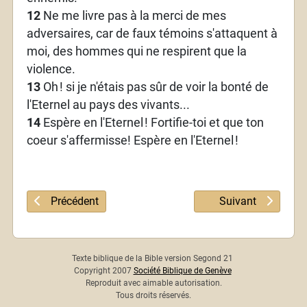
12
Ne me livre pas à la merci de mes
adversaires, car de faux témoins s'attaquent à
moi, des hommes qui ne respirent que la
violence.
13
Oh
! si je n'étais pas sûr de voir la bonté de
l'Eternel au pays des vivants...
14
Espère en l'Eternel
! Fortifie-toi et que ton
coeur s'affermisse! Espère en l'Eternel
!
Article précédent : Psaume 26
Article suivant : 
Précédent
Suivant
Texte biblique de la Bible version Segond 21
Copyright 2007
Société Biblique de Genève
Reproduit avec aimable autorisation.
Tous droits réservés.