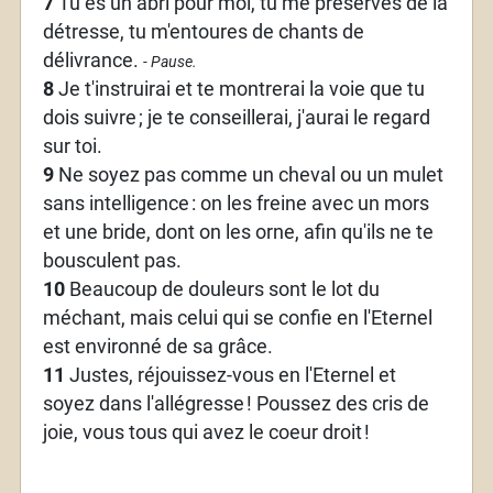
7
Tu es un abri pour moi, tu me préserves de la
détresse, tu m'entoures de chants de
délivrance.
- Pause.
8
Je t'instruirai et te montrerai la voie que tu
dois suivre
; je te conseillerai, j'aurai le regard
sur toi.
9
Ne soyez pas comme un cheval ou un mulet
sans intelligence
: on les freine avec un mors
et une bride, dont on les orne, afin qu'ils ne te
bousculent pas.
10
Beaucoup de douleurs sont le lot du
méchant, mais celui qui se confie en l'Eternel
est environné de sa grâce.
11
Justes, réjouissez-vous en l'Eternel et
soyez dans l'allégresse
! Poussez des cris de
joie, vous tous qui avez le coeur droit
!