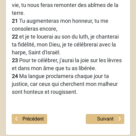
vie, tu nous feras remonter des abîmes de la
terre.
21
Tu augmenteras mon honneur, tu me
consoleras encore,
22
et je te louerai au son du luth, je chanterai
ta fidélité, mon Dieu, je te célébrerai avec la
harpe, Saint d'Israël.
23
Pour te célébrer, j'aurai la joie sur les lèvres
et dans mon âme que tu as libérée.
24
Ma langue proclamera chaque jour ta
justice, car ceux qui cherchent mon malheur
sont honteux et rougissent.
Article précédent : Psaume 70
Article suivant : 
Précédent
Suivant