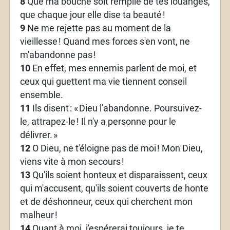
8
Que ma bouche soit remplie de tes louanges,
que chaque jour elle dise ta beauté
!
9
Ne me rejette pas au moment de la
vieillesse
! Quand mes forces s'en vont, ne
m'abandonne pas
!
10
En effet, mes ennemis parlent de moi, et
ceux qui guettent ma vie tiennent conseil
ensemble.
11
Ils disent
: «
Dieu l'abandonne. Poursuivez-
le, attrapez-le
! Il n'y a personne pour le
délivrer.
»
12
O Dieu, ne t'éloigne pas de moi
! Mon Dieu,
viens vite à mon secours
!
13
Qu'ils soient honteux et disparaissent, ceux
qui m'accusent, qu'ils soient couverts de honte
et de déshonneur, ceux qui cherchent mon
malheur
!
14
Quant à moi, j'espérerai toujours, je te