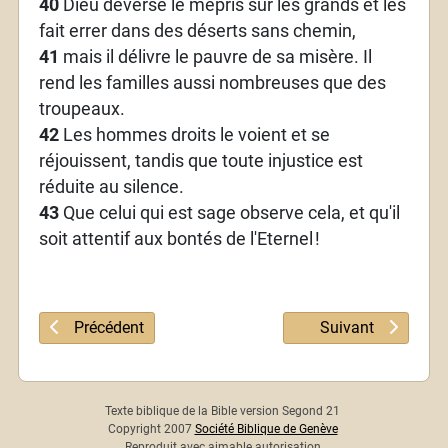
40
Dieu déverse le mépris sur les grands et les
fait errer dans des déserts sans chemin,
41
mais il délivre le pauvre de sa misère. Il
rend les familles aussi nombreuses que des
troupeaux.
42
Les hommes droits le voient et se
réjouissent, tandis que toute injustice est
réduite au silence.
43
Que celui qui est sage observe cela, et qu'il
soit attentif aux bontés de l'Eternel
!
Article précédent : Psaume 106
Article suivant :
Précédent
Suivant
Texte biblique de la Bible version Segond 21
Copyright 2007
Société Biblique de Genève
Reproduit avec aimable autorisation.