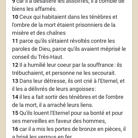
9
car il a désaltéré les assoiffés, il a comblé de
biens les affamés.
10
Ceux qui habitaient dans les ténèbres et
l'ombre de la mort étaient prisonniers de la
misère et des chaînes
11
parce qu'ils s'étaient révoltés contre les
paroles de Dieu, parce qu'ils avaient méprisé le
conseil du Très-Haut.
12
Il a humilié leur coeur par la souffrance
: ils
trébuchaient, et personne ne les secourait.
13
Dans leur détresse, ils ont crié à l'Eternel, et
il les a délivrés de leurs angoisses
:
14
il les a fait sortir des ténèbres et de l'ombre
de la mort, il a arraché leurs liens.
15
Qu'ils louent l'Eternel pour sa bonté et pour
ses merveilles en faveur des hommes,
16
car il a mis les portes de bronze en pièces, il
a brisé les verrous en fer.