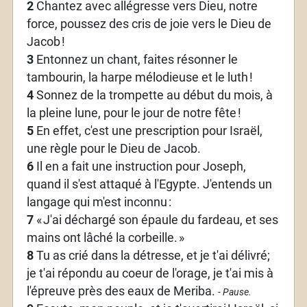
2
Chantez avec allégresse vers Dieu, notre
force, poussez des cris de joie vers le Dieu de
Jacob
!
3
Entonnez un chant, faites résonner le
tambourin, la harpe mélodieuse et le luth
!
4
Sonnez de la trompette au début du mois, à
la pleine lune, pour le jour de notre fête
!
5
En effet, c'est une prescription pour Israël,
une règle pour le Dieu de Jacob.
6
Il en a fait une instruction pour Joseph,
quand il s'est attaqué à l'Egypte. J'entends un
langage qui m'est inconnu
:
7
«
J'ai déchargé son épaule du fardeau, et ses
mains ont lâché la corbeille.
»
8
Tu as crié dans la détresse, et je t'ai délivré;
je t'ai répondu au coeur de l'orage, je t'ai mis à
l'épreuve près des eaux de Meriba.
- Pause.