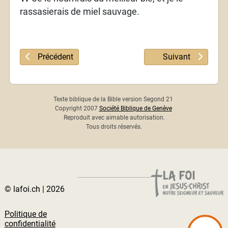
rassasierais de miel sauvage.
Article précédent : Psaume 80
Article suivant : 
Précédent
Suivant
Texte biblique de la Bible version Segond 21
Copyright 2007
Société Biblique de Genève
Reproduit avec aimable autorisation.
Tous droits réservés.
© lafoi.ch | 2026
Politique de
confidentialité