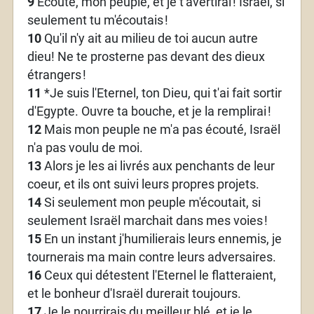
9
Ecoute, mon peuple, et je t'avertirai
! Israël, si
seulement tu m'écoutais
!
10
Qu'il n'y ait au milieu de toi aucun autre
dieu! Ne te prosterne pas devant des dieux
étrangers
!
11
*Je suis l'Eternel, ton Dieu, qui t'ai fait sortir
d'Egypte. Ouvre ta bouche, et je la remplirai
!
12
Mais mon peuple ne m'a pas écouté, Israël
n'a pas voulu de moi.
13
Alors je les ai livrés aux penchants de leur
coeur, et ils ont suivi leurs propres projets.
14
Si seulement mon peuple m'écoutait, si
seulement Israël marchait dans mes voies
!
15
En un instant j'humilierais leurs ennemis, je
tournerais ma main contre leurs adversaires.
16
Ceux qui détestent l'Eternel le flatteraient,
et le bonheur d'Israël durerait toujours.
17
Je le nourrirais du meilleur blé, et je le