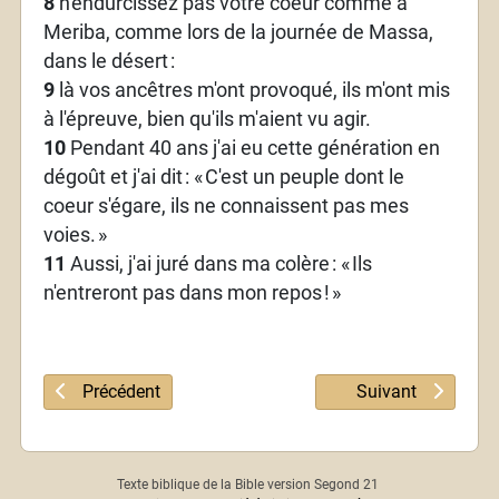
8
n'endurcissez pas votre coeur comme à
Meriba, comme lors de la journée de Massa,
dans le désert
:
9
là vos ancêtres m'ont provoqué, ils m'ont mis
à l'épreuve, bien qu'ils m'aient vu agir.
10
Pendant 40 ans j'ai eu cette génération en
dégoût et j'ai dit
: «
C'est un peuple dont le
coeur s'égare, ils ne connaissent pas mes
voies.
»
11
Aussi, j'ai juré dans ma colère
: «
Ils
n'entreront pas dans mon repos
!
»
Article précédent : Psaume 94
Article suivant : 
Précédent
Suivant
Texte biblique de la Bible version Segond 21