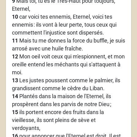
9
Mais toi, tu es le Très-Haut pour toujours,
Eternel,
10
car voici tes ennemis, Eternel, voici tes
ennemis
: ils vont à leur perte, tous ceux qui
commettent l'injustice sont dispersés.
11
Mais tu me donnes la force du buffle, je suis
arrosé avec une huile fraîche.
12
Mon oeil voit ceux qui m'espionnent, et mon
oreille entend les méchants qui s'attaquent à
moi.
13
Les justes poussent comme le palmier, ils
grandissent comme le cèdre du Liban.
14
Plantés dans la maison de l'Eternel, ils
prospèrent dans les parvis de notre Dieu
;
15
ils portent encore des fruits dans la
vieillesse, ils sont pleins de sève et
verdoyants,
16
pour annoncer que l'Eternel est droit. Il est