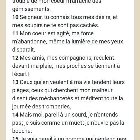
trouble de mon coeur m'arrache des
gémissements.
10
Seigneur, tu connais tous mes désirs, et
mes soupirs ne te sont pas cachés.
11
Mon coeur est agité, ma force
m'abandonne, même la lumière de mes yeux
disparaît.
12
Mes amis, mes compagnons, reculent
devant ma plaie, mes proches se tiennent à
l'écart
!
13
Ceux qui en veulent à ma vie tendent leurs
pièges, ceux qui cherchent mon malheur
disent des méchancetés et méditent toute la
journée des tromperies.
14
Mais moi, pareil à un sourd, je n'entends
pas
; je suis comme un muet
: je n'ouvre pas la
bouche.
15
Je suis pareil à un homme qui n'entend pas