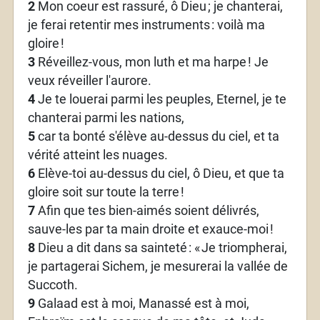
2
Mon coeur est rassuré, ô Dieu
; je chanterai,
je ferai retentir mes instruments
: voilà ma
gloire
!
3
Réveillez-vous, mon luth et ma harpe
! Je
veux réveiller l'aurore.
4
Je te louerai parmi les peuples, Eternel, je te
chanterai parmi les nations,
5
car ta bonté s'élève au-dessus du ciel, et ta
vérité atteint les nuages.
6
Elève-toi au-dessus du ciel, ô Dieu, et que ta
gloire soit sur toute la terre
!
7
Afin que tes bien-aimés soient délivrés,
sauve-les par ta main droite et exauce-moi
!
8
Dieu a dit dans sa sainteté
: «
Je triompherai,
je partagerai Sichem, je mesurerai la vallée de
Succoth.
9
Galaad est à moi, Manassé est à moi,