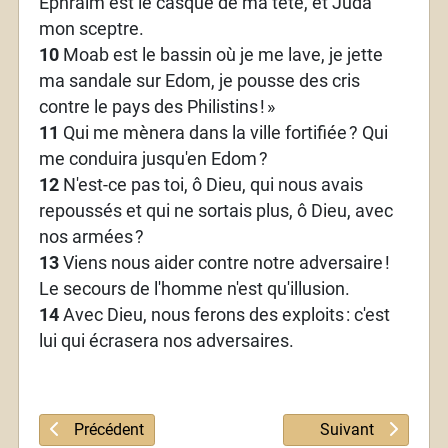
Ephraïm est le casque de ma tête, et Juda
mon sceptre.
10
Moab est le bassin où je me lave, je jette
ma sandale sur Edom, je pousse des cris
contre le pays des Philistins
!
»
11
Qui me mènera dans la ville fortifiée
? Qui
me conduira jusqu'en Edom
?
12
N'est-ce pas toi, ô Dieu, qui nous avais
repoussés et qui ne sortais plus, ô Dieu, avec
nos armées
?
13
Viens nous aider contre notre adversaire
!
Le secours de l'homme n'est qu'illusion.
14
Avec Dieu, nous ferons des exploits
: c'est
lui qui écrasera nos adversaires.
Article précédent : Psaume 107
Article suivant :
Précédent
Suivant