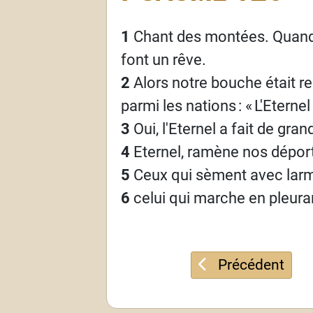
1
Chant des montées. Quand l
font un rêve.
2
Alors notre bouche était rem
parmi les nations
: «
L'Eterne
3
Oui, l'Eternel a fait de gr
4
Eternel, ramène nos dépor
5
Ceux qui sèment avec larm
6
celui qui marche en pleura
Article précéden
Précédent