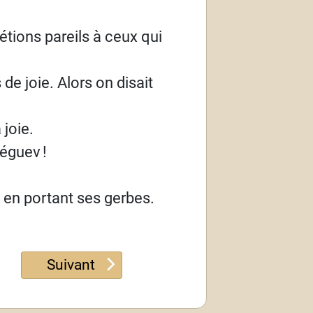
tions pareils à ceux qui
de joie. Alors on disait
 joie.
Néguev
!
 en portant ses gerbes.
Article suivant : Psaume 127
Suivant