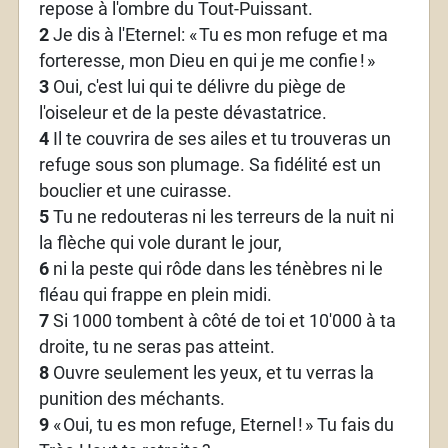
repose à l'ombre du Tout-Puissant.
2
Je dis à l'Eternel: «
Tu es mon refuge et ma
forteresse, mon Dieu en qui je me confie
!
»
3
Oui, c'est lui qui te délivre du piège de
l'oiseleur et de la peste dévastatrice.
4
Il te couvrira de ses ailes et tu trouveras un
refuge sous son plumage. Sa fidélité est un
bouclier et une cuirasse.
5
Tu ne redouteras ni les terreurs de la nuit ni
la flèche qui vole durant le jour,
6
ni la peste qui rôde dans les ténèbres ni le
fléau qui frappe en plein midi.
7
Si 1000 tombent à côté de toi et 10'000 à ta
droite, tu ne seras pas atteint.
8
Ouvre seulement les yeux, et tu verras la
punition des méchants.
9
«
Oui, tu es mon refuge, Eternel
!
» Tu fais du