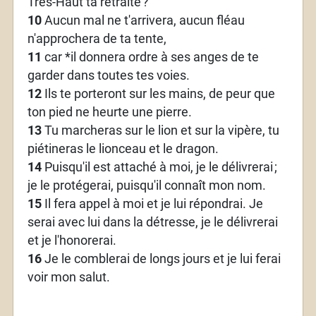
Très-Haut ta retraite
?
10
Aucun mal ne t'arrivera, aucun fléau
n'approchera de ta tente,
11
car *il donnera ordre à ses anges de te
garder dans toutes tes voies.
12
Ils te porteront sur les mains, de peur que
ton pied ne heurte une pierre.
13
Tu marcheras sur le lion et sur la vipère, tu
piétineras le lionceau et le dragon.
14
Puisqu'il est attaché à moi, je le délivrerai
;
je le protégerai, puisqu'il connaît mon nom.
15
Il fera appel à moi et je lui répondrai. Je
serai avec lui dans la détresse, je le délivrerai
et je l'honorerai.
16
Je le comblerai de longs jours et je lui ferai
voir mon salut.