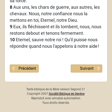
sa force.
8
Aux uns, les chars de guerre, aux autres, les
chevaux. Nous, notre confiance nous la
mettons en toi, Eternel, notre Dieu.
9
Eux, ils fléchissent et ils tombent, nous, nous
restons debout et tenons fermement.
10
Eternel, sauve notre roi ! Qu'il puisse nous
répondre quand nous l'appelons à notre aide
!
Article précédent : Psaume 19
Article suivant : 
Précédent
Suivant
Texte biblique de la Bible version Segond 21
Copyright 2007
Société Biblique de Genève
Reproduit avec aimable autorisation.
Tous droits réservés.