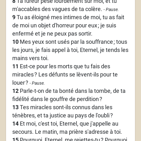
8
Ta fureur pèse lourdement sur moi, et tu
m'accables des vagues de ta colère.
- Pause.
9
Tu as éloigné mes intimes de moi, tu as fait
de moi un objet d'horreur pour eux
; je suis
enfermé et je ne peux pas sortir.
10
Mes yeux sont usés par la souffrance
; tous
les jours, je fais appel à toi, Eternel, je tends les
mains vers toi.
11
Est-ce pour les morts que tu fais des
miracles
? Les défunts se lèvent-ils pour te
louer
?
- Pause.
12
Parle-t-on de ta bonté dans la tombe, de ta
fidélité dans le gouffre de perdition
?
13
Tes miracles sont-ils connus dans les
ténèbres, et ta justice au pays de l'oubli
?
14
Et moi, c'est toi, Eternel, que j'appelle au
secours. Le matin, ma prière s'adresse à toi.
15
Pourquoi, Eternel, me rejettes-tu
? Pourquoi