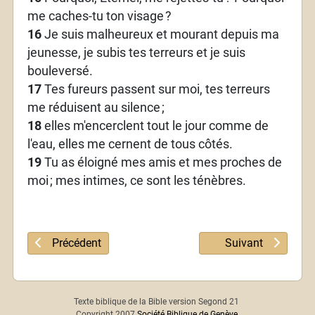
me caches-tu ton visage
?
16
Je suis malheureux et mourant depuis ma
jeunesse, je subis tes terreurs et je suis
bouleversé.
17
Tes fureurs passent sur moi, tes terreurs
me réduisent au silence
;
18
elles m'encerclent tout le jour comme de
l'eau, elles me cernent de tous côtés.
19
Tu as éloigné mes amis et mes proches de
moi
; mes intimes, ce sont les ténèbres.
Article précédent : Psaume 87
Article suivant : 
Précédent
Suivant
Texte biblique de la Bible version Segond 21
Copyright 2007
Société Biblique de Genève