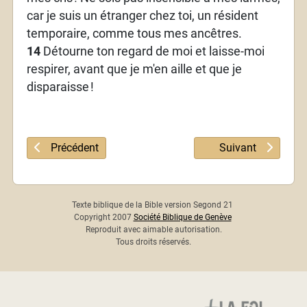
car je suis un étranger chez toi, un résident
temporaire, comme tous mes ancêtres.
14
Détourne ton regard de moi et laisse-moi
respirer, avant que je m'en aille et que je
disparaisse
!
Article précédent : Psaume 38
Article suivant : 
Précédent
Suivant
Texte biblique de la Bible version Segond 21
Copyright 2007
Société Biblique de Genève
Reproduit avec aimable autorisation.
Tous droits réservés.