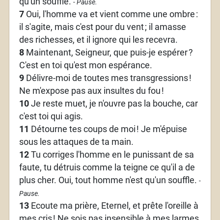
qu'un souffle.
- Pause.
7
Oui, l'homme va et vient comme une ombre
:
il s'agite, mais c'est pour du vent
; il amasse
des richesses, et il ignore qui les recevra.
8
Maintenant, Seigneur, que puis-je espérer
?
C'est en toi qu'est mon espérance.
9
Délivre-moi de toutes mes transgressions
!
Ne m'expose pas aux insultes du fou
!
10
Je reste muet, je n'ouvre pas la bouche, car
c'est toi qui agis.
11
Détourne tes coups de moi
! Je m'épuise
sous les attaques de ta main.
12
Tu corriges l'homme en le punissant de sa
faute, tu détruis comme la teigne ce qu'il a de
plus cher. Oui, tout homme n'est qu'un souffle.
-
Pause.
13
Ecoute ma prière, Eternel, et prête l'oreille à
mes cris
! Ne sois pas insensible à mes larmes,