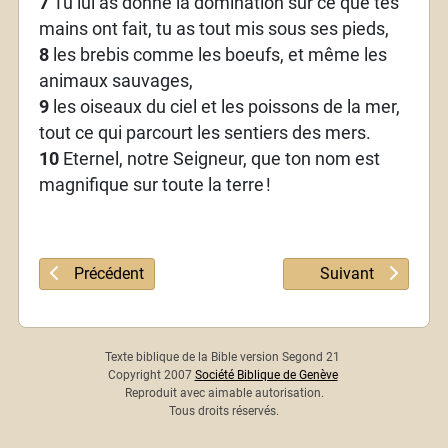
7
Tu lui as donné la domination sur ce que tes
mains ont fait, tu as tout mis sous ses pieds,
8
les brebis comme les boeufs, et même les
animaux sauvages,
9
les oiseaux du ciel et les poissons de la mer,
tout ce qui parcourt les sentiers des mers.
10
Eternel, notre Seigneur, que ton nom est
magnifique sur toute la terre
!
Article précédent : Psaume 7
Article suivant : 
Précédent
Suivant
Texte biblique de la Bible version Segond 21
Copyright 2007
Société Biblique de Genève
Reproduit avec aimable autorisation.
Tous droits réservés.