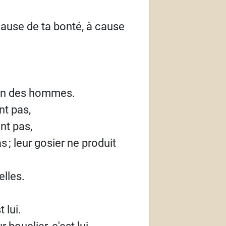
cause de ta bonté, à cause
main des hommes.
nt pas,
nt pas,
as
; leur gosier ne produit
elles.
 lui.
r bouclier, c'est lui.