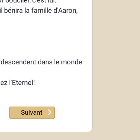
l bénira la famille d'Aaron,
ui descendent dans le monde
ez l'Eternel
!
Article suivant : Psaume 116
Suivant