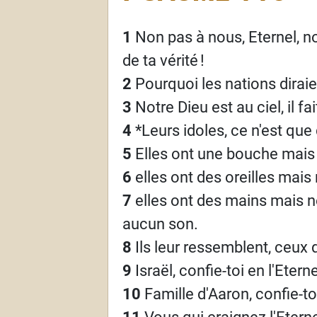
1
Non pas à nous, Eternel, n
de ta vérité
!
2
Pourquoi les nations diraie
3
Notre Dieu est au ciel, il fai
4
*Leurs idoles, ce n'est que d
5
Elles ont une bouche mais n
6
elles ont des oreilles mais
7
elles ont des mains mais n
aucun son.
8
Ils leur ressemblent, ceux q
9
Israël, confie-toi en l'Eterne
10
Famille d'Aaron, confie-toi
11
Vous qui craignez l'Eterne