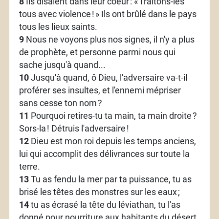
8
Ils disaient dans leur coeur
: «
Traitons-les
tous avec violence
!
» Ils ont brûlé dans le pays
tous les lieux saints.
9
Nous ne voyons plus nos signes, il n'y a plus
de prophète, et personne parmi nous qui
sache jusqu'à quand...
10
Jusqu'à quand, ô Dieu, l'adversaire va-t-il
proférer ses insultes, et l'ennemi mépriser
sans cesse ton nom
?
11
Pourquoi retires-tu ta main, ta main droite
?
Sors-la
! Détruis l'adversaire
!
12
Dieu est mon roi depuis les temps anciens,
lui qui accomplit des délivrances sur toute la
terre.
13
Tu as fendu la mer par ta puissance, tu as
brisé les têtes des monstres sur les eaux
;
14
tu as écrasé la tête du léviathan, tu l'as
donné pour nourriture aux habitants du désert.