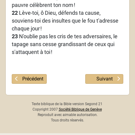
pauvre célèbrent ton nom
!
22
Lève-toi, ô Dieu, défends ta cause,
souviens-toi des insultes que le fou t'adresse
chaque jour
!
23
N'oublie pas les cris de tes adversaires, le
tapage sans cesse grandissant de ceux qui
s'attaquent à toi
!
Article précédent : Psaume 73
Article suivant : 
Précédent
Suivant
Texte biblique de la Bible version Segond 21
Copyright 2007
Société Biblique de Genève
Reproduit avec aimable autorisation.
Tous droits réservés.