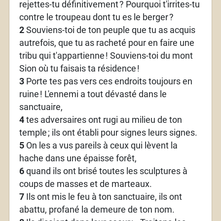
rejettes-tu définitivement
? Pourquoi t'irrites-tu
contre le troupeau dont tu es le berger
?
2
Souviens-toi de ton peuple que tu as acquis
autrefois, que tu as racheté pour en faire une
tribu qui t'appartienne
! Souviens-toi du mont
Sion où tu faisais ta résidence
!
3
Porte tes pas vers ces endroits toujours en
ruine
! L'ennemi a tout dévasté dans le
sanctuaire,
4
tes adversaires ont rugi au milieu de ton
temple
; ils ont établi pour signes leurs signes.
5
On les a vus pareils à ceux qui lèvent la
hache dans une épaisse forêt,
6
quand ils ont brisé toutes les sculptures à
coups de masses et de marteaux.
7
Ils ont mis le feu à ton sanctuaire, ils ont
abattu, profané la demeure de ton nom.