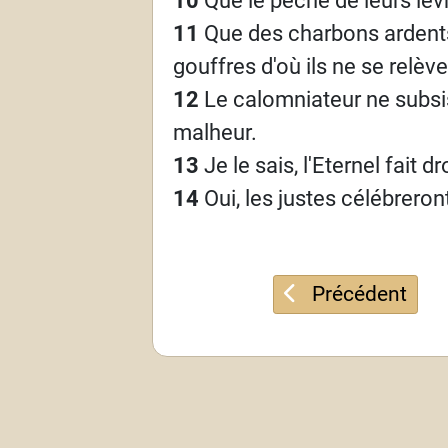
11
Que des charbons ardents
gouffres d'où ils ne se relèv
12
Le calomniateur ne subsist
malheur.
13
Je le sais, l'Eternel fait 
14
Oui, les justes célébrero
Article précéden
Précédent