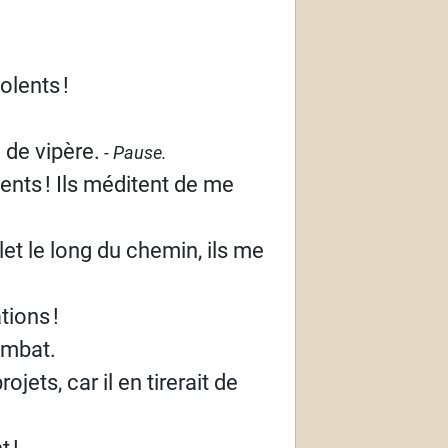
olents
!
 de vipère.
- Pause.
lents
! Ils méditent de me
et le long du chemin, ils me
ations
!
ombat.
jets, car il en tirerait de
nt
!