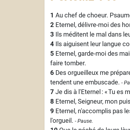
1
Au chef de choeur. Psaume
2
Eternel, délivre-moi des 
3
Ils méditent le mal dans leu
4
Ils aiguisent leur langue co
5
Eternel, garde-moi des ma
faire tomber.
6
Des orgueilleux me préparen
tendent une embuscade.
- P
7
Je dis à l'Eternel
: «
Tu es m
8
Eternel, Seigneur, mon pui
9
Eternel, n'accomplis pas les
l'orgueil.
- Pause.
10
Que le péché de leurs lèv