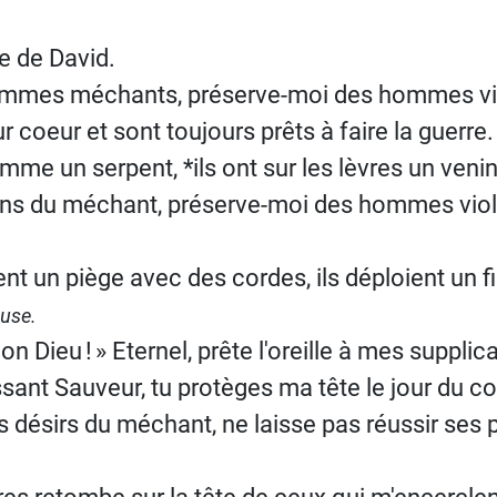
 de David.
hommes méchants, préserve-moi des hommes vi
r coeur et sont toujours prêts à faire la guerre.
mme un serpent, *ils ont sur les lèvres un venin
ins du méchant, préserve-moi des hommes vio
t un piège avec des cordes, ils déploient un fil
ause.
on Dieu
!
» Eternel, prête l'oreille à mes supplic
ssant Sauveur, tu protèges ma tête le jour du c
 désirs du méchant, ne laisse pas réussir ses pro
res retombe sur la tête de ceux qui m'encercle