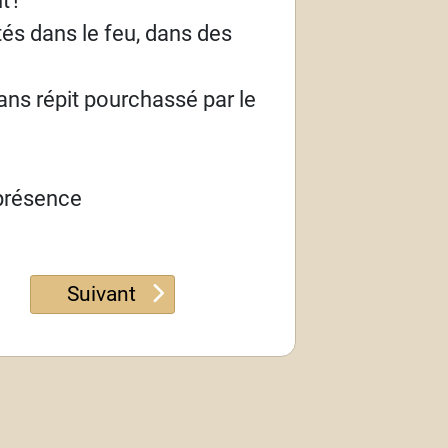
ités dans le feu, dans des
ans répit pourchassé par le
 présence
Article suivant : Psaume 141
Suivant