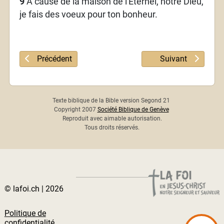
9
A cause de la maison de l'Eternel, notre Dieu,
je fais des voeux pour ton bonheur.
Article précédent : Psaume 121
Article suivant :
Précédent
Suivant
Texte biblique de la Bible version Segond 21
Copyright 2007
Société Biblique de Genève
Reproduit avec aimable autorisation.
Tous droits réservés.
© lafoi.ch | 2026
Politique de
confidentialité